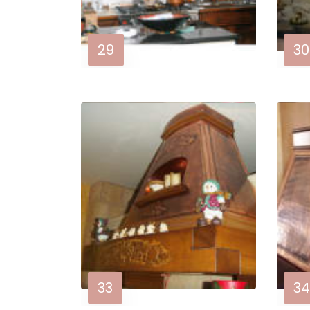
29
30
33
34