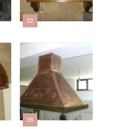
32
36